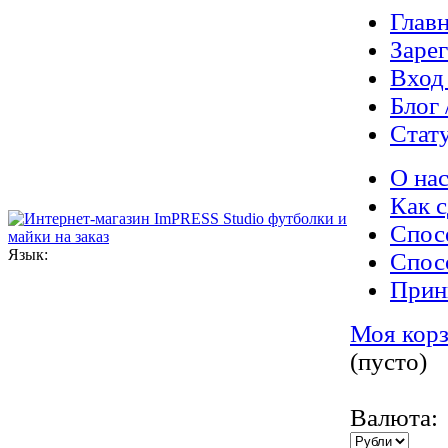
Главн
Заре
Вход
Блог 
Стату
О нас
Как с
Спос
Язык:
Спос
Прин
Моя кор
(пусто)
Валюта: