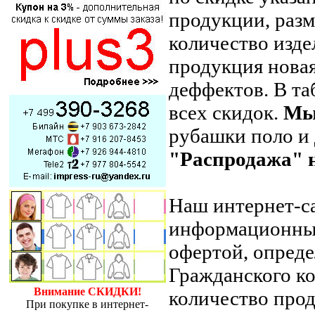
продукции, разм
количество изде
продукция новая
деффектов. В таб
всех скидок.
Мы
рубашки поло и
"Распродажа" 
Наш интернет-с
информационный
офертой, опреде
Гражданского ко
Внимание СКИДКИ!
количество прод
При покупке в интернет-