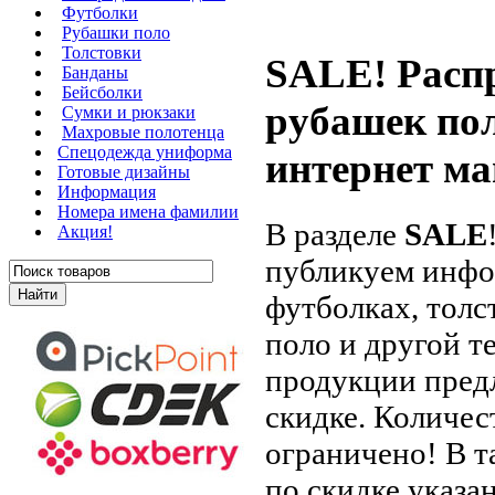
Футболки
Рубашки поло
Толстовки
SALE! Расп
Банданы
Бейсболки
рубашек пол
Сумки и рюкзаки
Махровые полотенца
Cпецодежда униформа
интернет ма
Готовые дизайны
Информация
Номера имена фамилии
В разделе
SALE
Акция!
публикуем инф
футболках, толс
поло и другой т
продукции пред
скидке. Количе
ограничено! В 
по скидке указа