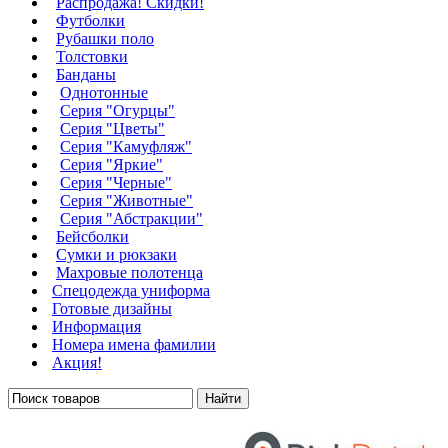
Распродажа! Скидки!
Футболки
Рубашки поло
Толстовки
Банданы
Однотонные
Серия "Огурцы"
Серия "Цветы"
Серия "Камуфляж"
Серия "Яркие"
Серия "Черные"
Серия "Животные"
Серия "Абстракции"
Бейсболки
Сумки и рюкзаки
Махровые полотенца
Cпецодежда униформа
Готовые дизайны
Информация
Номера имена фамилии
Акция!