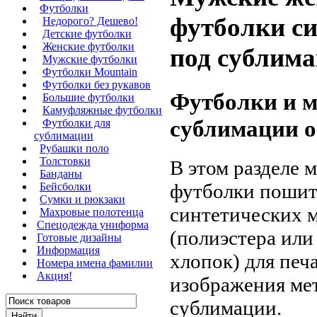
Футболки
футболки си
Недорого? Дешево!
Детские футболки
Женские футболки
под сублима
Мужские футболки
Футболки Mountain
Футболки без рукавов
Футболки и м
Большие футболки
Камуфляжные футболки
сублимации о
Футболки для
сублимации
Рубашки поло
Толстовки
В этом разделе 
Банданы
футболки пошит
Бейсболки
Сумки и рюкзаки
синтетических 
Махровые полотенца
Cпецодежда униформа
(полиэстера или
Готовые дизайны
Информация
хлопок) для печ
Номера имена фамилии
Акция!
изображения ме
сублимации.