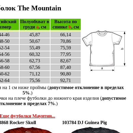
болок The Mountain
сийский
Полуобхват в
Высота по
азмер
груди
a
, см
спинке
b
, см
44-46
45,87
66,14
48-50
50,67
70,86
52-54
55,49
75,59
54-56
60,32
77,95
56-58
62,73
82,67
58-60
67,56
87,40
60-62
71,12
90,80
62-64
75,56
92,71
и на 1 см ниже проймы (
допустимое отклонение в пределах
5%
.)
чки на плече футболки до нижнего края изделия (
допустимое
тклонение в пределах 7%
.)
Еще футболки Маунтин...
3868 Rocker Skull
103784 DJ Guinea Pig