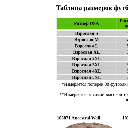
Таблица размеров фут
Рос
Размер USA
р
Взрослая S
Взрослая M
Взрослая L
Взрослая XL
Взрослая 2XL
Взрослая 3XL
Взрослая 4XL
Взрослая 5XL
*Измеряется поперек 3d футболк
**Измеряется от самой высокой то
о
103871 Ancestral Wall
10