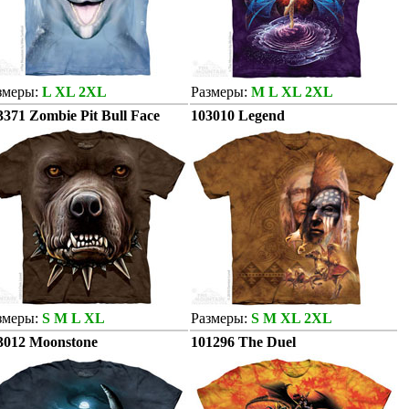
змеры:
L XL 2XL
Размеры:
M L XL 2XL
3371 Zombie Pit Bull Face
103010 Legend
змеры:
S M L XL
Размеры:
S M XL 2XL
3012 Moonstone
101296 The Duel