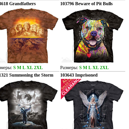
3618 Grandfathers
103796 Beware of Pit Bulls
змеры:
S M L XL 2XL
Размеры:
S M L XL 2XL
1321 Summoning the Storm
103643 Imprisoned