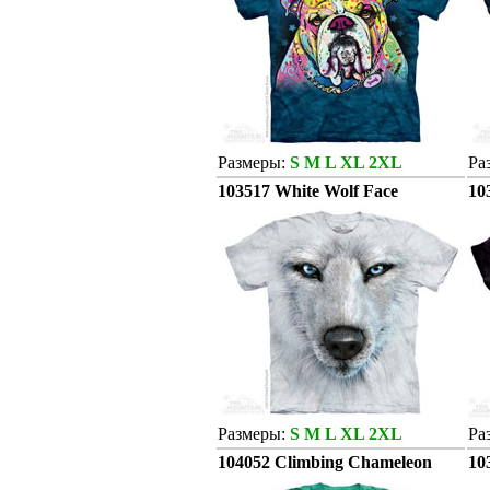
Размеры:
S M L XL 2XL
Ра
103517 White Wolf Face
10
Размеры:
S M L XL 2XL
Ра
104052 Climbing Chameleon
10