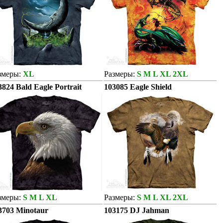
змеры:
XL
Размеры:
S M L XL 2XL
3824 Bald Eagle Portrait
103085 Eagle Shield
змеры:
S M L XL
Размеры:
S M L XL 2XL
3703 Minotaur
103175 DJ Jahman