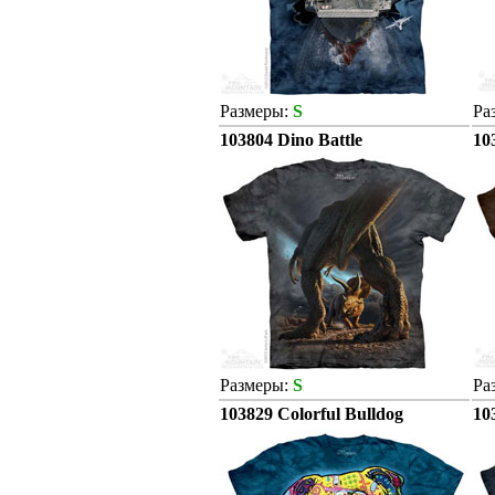
Размеры:
S
Ра
103804 Dino Battle
10
Размеры:
S
Ра
103829 Colorful Bulldog
10