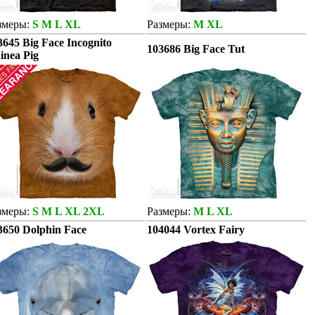
змеры:
S M L XL
Размеры:
M XL
3645 Big Face Incognito
103686 Big Face Tut
inea Pig
змеры:
S M L XL 2XL
Размеры:
M L XL
3650 Dolphin Face
104044 Vortex Fairy