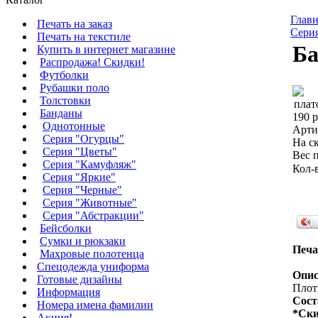
Главн
Печать на заказ
Сери
Печать на текстиле
Ба
Купить в интернет магазине
Распродажа! Скидки!
Футболки
Рубашки поло
Толстовки
Банданы
190 р
Однотонные
Арти
Серия "Огурцы"
На ск
Серия "Цветы"
Вес п
Серия "Камуфляж"
Кол-
Серия "Яркие"
Серия "Черные"
Серия "Животные"
Серия "Абстракции"
Бейсболки
Сумки и рюкзаки
Печа
Махровые полотенца
Cпецодежда униформа
Опис
Готовые дизайны
Плотн
Информация
Сост
Номера имена фамилии
*Ски
Акция!