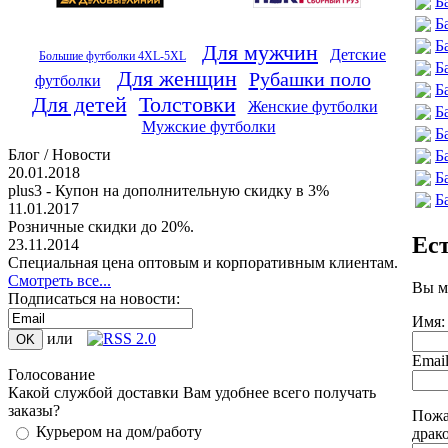
Б
Б
Б
Для мужчин
Детские
Большие футболки 4XL-5XL
Б
Для женщин
Рубашки поло
футболки
Б
Для детей
Толстовки
Женские футболки
Б
Мужские футболки
Б
Блог / Новости
Б
20.01.2018
Б
plus3 - Купон на дополнительную скидку в 3%
Б
11.01.2017
Розничные скидки до 20%.
Ес
23.11.2014
Специальная цена оптовым и корпоративным клиентам.
Смотреть все...
Вы м
Подписаться на новости:
Имя:
или
Emai
Голосование
Какой службой доставки Вам удобнее всего получать
заказы?
Пожа
Курьером на дом/работу
драк