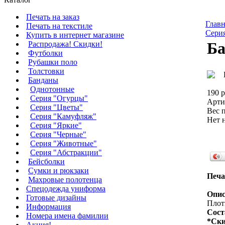
Печать на заказ
Главн
Печать на текстиле
Сери
Купить в интернет магазине
Ба
Распродажа! Скидки!
Футболки
Рубашки поло
Толстовки
Банданы
Однотонные
190 р
Серия "Огурцы"
Арти
Серия "Цветы"
Вес п
Серия "Камуфляж"
Нет 
Серия "Яркие"
Серия "Черные"
Серия "Животные"
Серия "Абстракции"
Бейсболки
Сумки и рюкзаки
Печа
Махровые полотенца
Cпецодежда униформа
Опис
Готовые дизайны
Плотн
Информация
Сост
Номера имена фамилии
*Ски
Акция!