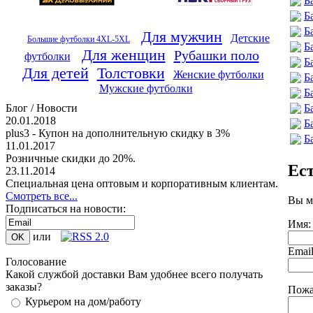
Б
Б
Б
Для мужчин
Детские
Большие футболки 4XL-5XL
Б
Для женщин
Рубашки поло
футболки
Б
Для детей
Толстовки
Женские футболки
Б
Мужские футболки
Б
Б
Блог / Новости
20.01.2018
Б
plus3 - Купон на дополнительную скидку в 3%
Б
11.01.2017
Розничные скидки до 20%.
Ес
23.11.2014
Специальная цена оптовым и корпоративным клиентам.
Смотреть все...
Вы м
Подписаться на новости:
Имя:
или
Emai
Голосование
Какой службой доставки Вам удобнее всего получать
заказы?
Пожа
Курьером на дом/работу