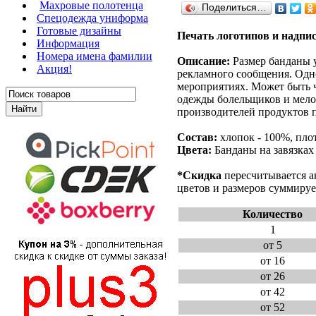
Махровые полотенца
Поделиться…
Cпецодежда униформа
Готовые дизайны
Печать логотипов и надпис
Информация
Номера имена фамилии
Описание:
Размер банданы 
Акция!
рекламного сообщения. Одн
мероприятиях. Может быть 
одежды болельщиков и мело
производителей продуктов 
Состав:
хлопок - 100%, плот
Цвета:
Банданы на завязка
*Скидка
пересчитывается а
цветов и размеров суммируе
Количество
1
от 5
от 16
от 26
от 42
от 52