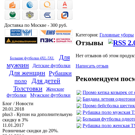
Доставка по Москве - 300 руб.
Категория:
Головные уборы
Отзывы
Нет отзывов об этом продук
Для
Большие футболки 4XL-5XL
мужчин
Детские футболки
Написать отзыв
Для женщин
Рубашки
Рекомендуем пос
Для детей
поло
Толстовки
Женские
Промо кепка козырек от 
футболки
Мужские футболки
Бандана летняя однотонн
Блог / Новости
Промо бейсболка шестикл
20.01.2018
Рубашка поло мужская T
plus3 - Купон на дополнительную
Большая футболка одното
скидку в 3%
11.01.2017
Рубашка поло женская TS
Розничные скидки до 20%.