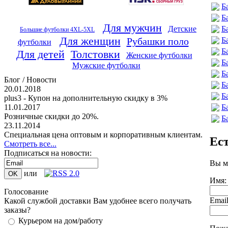
Б
Б
Для мужчин
Б
Детские
Большие футболки 4XL-5XL
Для женщин
Б
Рубашки поло
футболки
Б
Для детей
Толстовки
Женские футболки
Б
Мужские футболки
Б
Блог / Новости
Б
20.01.2018
Б
plus3 - Купон на дополнительную скидку в 3%
Б
11.01.2017
Розничные скидки до 20%.
Б
23.11.2014
Специальная цена оптовым и корпоративным клиентам.
Ес
Смотреть все...
Подписаться на новости:
Вы м
или
Имя:
Голосование
Emai
Какой службой доставки Вам удобнее всего получать
заказы?
Курьером на дом/работу