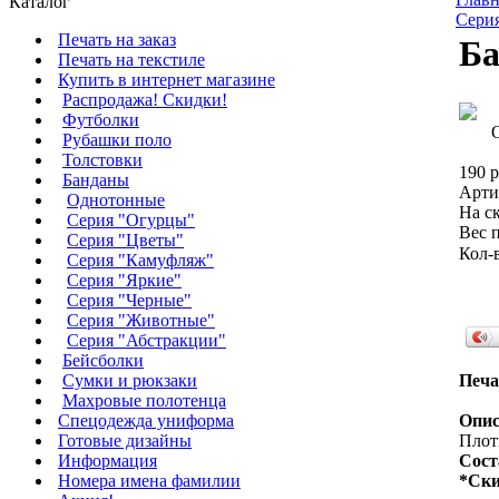
Каталог
Сери
Печать на заказ
Ба
Печать на текстиле
Купить в интернет магазине
Распродажа! Скидки!
Футболки
Рубашки поло
Толстовки
190 р
Банданы
Арти
Однотонные
На ск
Серия "Огурцы"
Вес п
Серия "Цветы"
Кол-
Серия "Камуфляж"
Серия "Яркие"
Серия "Черные"
Серия "Животные"
Серия "Абстракции"
Бейсболки
Сумки и рюкзаки
Печа
Махровые полотенца
Cпецодежда униформа
Опис
Готовые дизайны
Плотн
Информация
Сост
Номера имена фамилии
*Ски