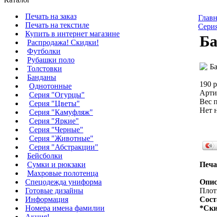
Печать на заказ
Главн
Печать на текстиле
Сери
Купить в интернет магазине
Ба
Распродажа! Скидки!
Футболки
Рубашки поло
Толстовки
Банданы
190 р
Однотонные
Арти
Серия "Огурцы"
Вес п
Серия "Цветы"
Нет 
Серия "Камуфляж"
Серия "Яркие"
Серия "Черные"
Серия "Животные"
Серия "Абстракции"
Бейсболки
Сумки и рюкзаки
Печа
Махровые полотенца
Cпецодежда униформа
Опис
Готовые дизайны
Плотн
Информация
Сост
Номера имена фамилии
*Ски
Акция!