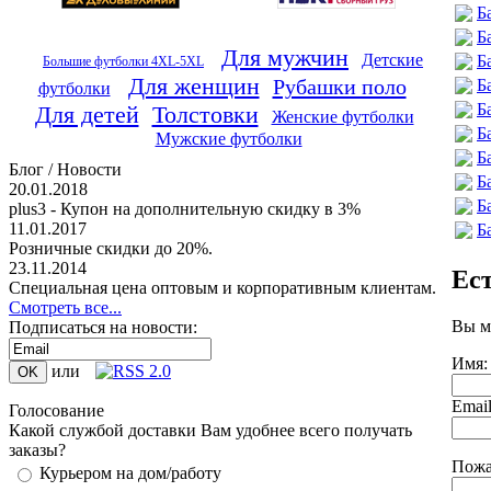
Б
Б
Для мужчин
Детские
Б
Большие футболки 4XL-5XL
Для женщин
Рубашки поло
Б
футболки
Б
Для детей
Толстовки
Женские футболки
Б
Мужские футболки
Б
Блог / Новости
Б
20.01.2018
Б
plus3 - Купон на дополнительную скидку в 3%
11.01.2017
Б
Розничные скидки до 20%.
23.11.2014
Ес
Специальная цена оптовым и корпоративным клиентам.
Смотреть все...
Вы м
Подписаться на новости:
Имя:
или
Emai
Голосование
Какой службой доставки Вам удобнее всего получать
заказы?
Пожа
Курьером на дом/работу