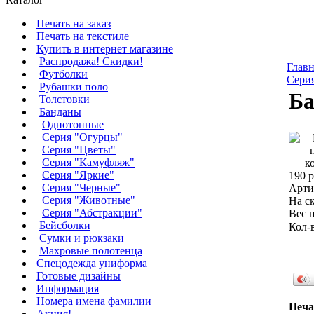
Печать на заказ
Печать на текстиле
Купить в интернет магазине
Распродажа! Скидки!
Главн
Футболки
Сери
Рубашки поло
Ба
Толстовки
Банданы
Однотонные
Серия "Огурцы"
Серия "Цветы"
Серия "Камуфляж"
Серия "Яркие"
190 р
Серия "Черные"
Арти
Серия "Животные"
На ск
Серия "Абстракции"
Вес п
Бейсболки
Кол-
Сумки и рюкзаки
Махровые полотенца
Cпецодежда униформа
Готовые дизайны
Информация
Номера имена фамилии
Печа
Акция!