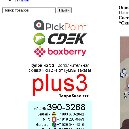
Опис
Плотн
Сост
*Ски