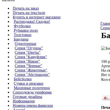
Печать на заказ
Печать на текстиле
Купить в интернет магазине
Распродажа! Скидки!
Главн
Футболки
Сери
Рубашки поло
Ба
Толстовки
Банданы
Однотонные
Серия "Огурцы"
Серия "Цветы"
Серия "Камуфляж"
Серия "Яркие"
190 р
Серия "Черные"
Арти
Серия "Животные"
На ск
Серия "Абстракции"
Вес п
Бейсболки
Кол-
Сумки и рюкзаки
Махровые полотенца
Cпецодежда униформа
Готовые дизайны
Информация
Номера имена фамилии
Печа
Акция!