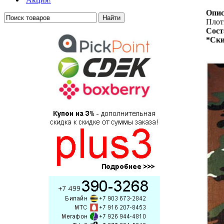
Опис
Плотн
Сост
*Ски