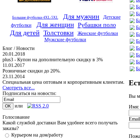
Б
Б
Для мужчин
Детские
Большие футболки 4XL-5XL
Б
Для женщин
Рубашки поло
футболки
Б
Для детей
Толстовки
Женские футболки
Б
Мужские футболки
Б
Б
Блог / Новости
20.01.2018
Б
plus3 - Купон на дополнительную скидку в 3%
Б
11.01.2017
Б
Розничные скидки до 20%.
23.11.2014
Ес
Специальная цена оптовым и корпоративным клиентам.
Смотреть все...
Подписаться на новости:
Вы м
или
Имя:
Голосование
Emai
Какой службой доставки Вам удобнее всего получать
заказы?
Курьером на дом/работу
Пожа