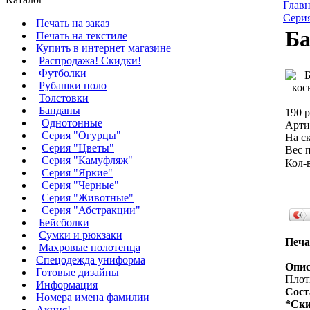
Главн
Сери
Печать на заказ
Ба
Печать на текстиле
Купить в интернет магазине
Распродажа! Скидки!
Футболки
Рубашки поло
Толстовки
Банданы
190 р
Однотонные
Арти
Серия "Огурцы"
На ск
Серия "Цветы"
Вес п
Серия "Камуфляж"
Кол-
Серия "Яркие"
Серия "Черные"
Серия "Животные"
Серия "Абстракции"
Бейсболки
Сумки и рюкзаки
Печа
Махровые полотенца
Cпецодежда униформа
Опис
Готовые дизайны
Плотн
Информация
Сост
Номера имена фамилии
*Ски
Акция!