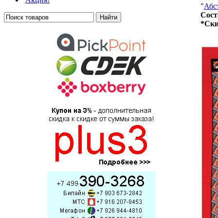
"
Абс
Сост
*Ски