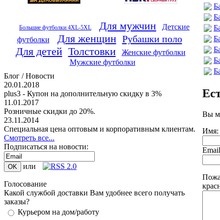
Б
Б
Для мужчин
Детские
Б
Большие футболки 4XL-5XL
Для женщин
Рубашки поло
Б
футболки
Б
Для детей
Толстовки
Женские футболки
Б
Мужские футболки
Б
Блог / Новости
20.01.2018
Ес
plus3 - Купон на дополнительную скидку в 3%
11.01.2017
Розничные скидки до 20%.
Вы м
23.11.2014
Специальная цена оптовым и корпоративным клиентам.
Имя:
Смотреть все...
Подписаться на новости:
Emai
или
Пожа
Голосование
крас
Какой службой доставки Вам удобнее всего получать
заказы?
Курьером на дом/работу