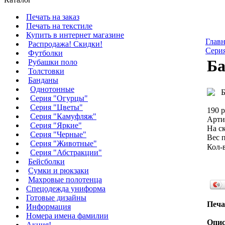
Печать на заказ
Печать на текстиле
Купить в интернет магазине
Главн
Распродажа! Скидки!
Сери
Футболки
Ба
Рубашки поло
Толстовки
Банданы
Однотонные
Серия "Огурцы"
Серия "Цветы"
190 р
Серия "Камуфляж"
Арти
Серия "Яркие"
На ск
Серия "Черные"
Вес п
Серия "Животные"
Кол-
Серия "Абстракции"
Бейсболки
Сумки и рюкзаки
Махровые полотенца
Cпецодежда униформа
Готовые дизайны
Печа
Информация
Номера имена фамилии
Опис
Акция!