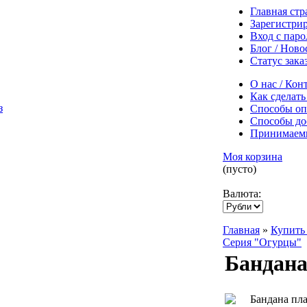
Главная ст
Зарегистри
Вход с пар
Блог / Ново
Статус зака
О нас / Кон
Как сделать
Способы оп
Способы до
Принимаем
Моя корзина
(пусто)
Валюта:
Главная
»
Купить 
Серия "Огурцы"
Бандан