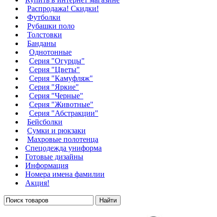
Распродажа! Скидки!
Футболки
Рубашки поло
Толстовки
Банданы
Однотонные
Серия "Огурцы"
Серия "Цветы"
Серия "Камуфляж"
Серия "Яркие"
Серия "Черные"
Серия "Животные"
Серия "Абстракции"
Бейсболки
Сумки и рюкзаки
Махровые полотенца
Cпецодежда униформа
Готовые дизайны
Информация
Номера имена фамилии
Акция!