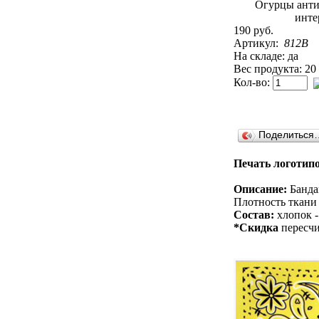
190 руб.
Артикул:
812B
На складе: да
Вес продукта: 20
Кол-во:
Поделиться
Печать логотипо
Описание:
Бандан
Плотность ткани 
Состав:
хлопок -
*Скидка
пересчи