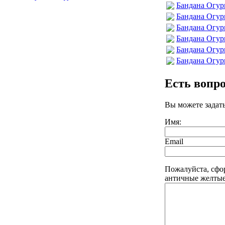
Бандана Огур
Бандана Огур
Бандана Огур
Бандана Огур
Бандана Огур
Бандана Огур
Есть вопр
Вы можете задат
Имя:
Email
Пожалуйста, сфо
античные желтые