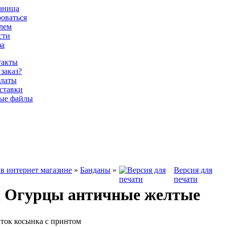
раница
роваться
олем
сти
за
такты
 заказ?
латы
ставки
ые файлы
в интернет магазине
»
Банданы
»
Версия для
печати
а Огурцы античные желтые