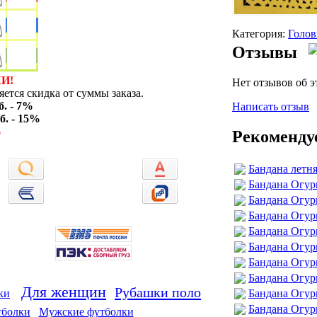
Категория:
Голов
Отзывы
И!
Нет отзывов об э
ется скидка от суммы заказа.
б. - 7%
Написать отзыв
б. - 15%
%
Рекоменду
Бандана летня
Бандана Огур
Бандана Огур
Бандана Огу
Бандана Огур
Бандана Огур
Бандана Огу
Бандана Огур
Для женщин
Рубашки поло
Бандана Огур
ки
Бандана Огур
тболки
Мужские футболки