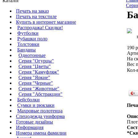
Каталог
Сери
Печать на заказ
Ба
Печать на текстиле
Купить в интернет магазине
Распродажа! Скидки!
Футболки
Рубашки поло
Толстовки
190 р
Банданы
Арти
Однотонные
На ск
Серия "Огурцы"
Вес п
Серия "Цветы"
Кол-
Серия "Камуфляж"
Серия "Яркие"
Серия "Черные"
Серия "Животные"
Серия "Абстракции"
Бейсболки
Сумки и рюкзаки
Печа
Махровые полотенца
Cпецодежда униформа
Опис
Готовые дизайны
Плотн
Информация
Сост
Номера имена фамилии
*Ски