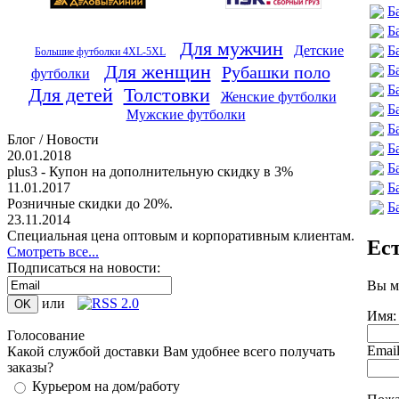
Б
Б
Для мужчин
Б
Детские
Большие футболки 4XL-5XL
Для женщин
Б
Рубашки поло
футболки
Б
Для детей
Толстовки
Женские футболки
Б
Мужские футболки
Б
Блог / Новости
Б
20.01.2018
Б
plus3 - Купон на дополнительную скидку в 3%
Б
11.01.2017
Розничные скидки до 20%.
Б
23.11.2014
Специальная цена оптовым и корпоративным клиентам.
Ес
Смотреть все...
Подписаться на новости:
Вы м
или
Имя:
Голосование
Emai
Какой службой доставки Вам удобнее всего получать
заказы?
Курьером на дом/работу