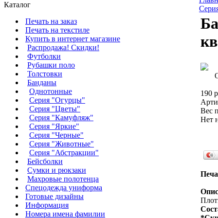
Каталог
Сери
Ба
Печать на заказ
Печать на текстиле
кв
Купить в интернет магазине
Распродажа! Скидки!
Футболки
Рубашки поло
Толстовки
Банданы
Однотонные
190 р
Серия "Огурцы"
Арти
Серия "Цветы"
Вес п
Серия "Камуфляж"
Нет 
Серия "Яркие"
Серия "Черные"
Серия "Животные"
Серия "Абстракции"
Бейсболки
Сумки и рюкзаки
Печа
Махровые полотенца
Cпецодежда униформа
Опис
Готовые дизайны
Плотн
Информация
Сост
Номера имена фамилии
*Ски