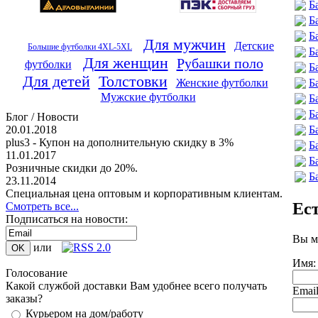
Б
Б
Б
Для мужчин
Детские
Большие футболки 4XL-5XL
Б
Для женщин
Рубашки поло
футболки
Б
Для детей
Толстовки
Б
Женские футболки
Мужские футболки
Б
Б
Блог / Новости
Б
20.01.2018
plus3 - Купон на дополнительную скидку в 3%
Б
11.01.2017
Б
Розничные скидки до 20%.
Б
23.11.2014
Специальная цена оптовым и корпоративным клиентам.
Ес
Смотреть все...
Подписаться на новости:
Вы м
или
Имя:
Голосование
Какой службой доставки Вам удобнее всего получать
Emai
заказы?
Курьером на дом/работу