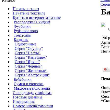
Каталог
Сери
Печать на заказ
Ба
Печать на текстиле
Купить в интернет магазине
Распродажа! Скидки!
Футболки
Рубашки поло
Толстовки
190 р
Банданы
Арти
Однотонные
Вес п
Серия "Огурцы"
Нет 
Серия "Цветы"
Серия "Камуфляж"
Серия "Яркие"
Серия "Черные"
Серия "Животные"
Серия "Абстракции"
Печа
Бейсболки
Сумки и рюкзаки
Опис
Махровые полотенца
Плотн
Cпецодежда униформа
Сост
Готовые дизайны
*Ски
Информация
Номера имена фамилии