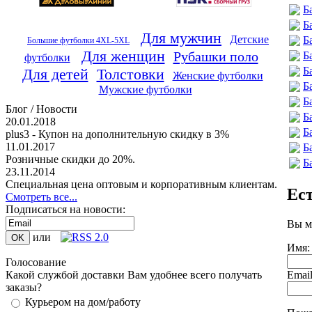
Б
Б
Для мужчин
Детские
Б
Большие футболки 4XL-5XL
Для женщин
Рубашки поло
Б
футболки
Б
Для детей
Толстовки
Женские футболки
Б
Мужские футболки
Б
Блог / Новости
Б
20.01.2018
Б
plus3 - Купон на дополнительную скидку в 3%
11.01.2017
Б
Розничные скидки до 20%.
Б
23.11.2014
Специальная цена оптовым и корпоративным клиентам.
Ес
Смотреть все...
Подписаться на новости:
Вы м
или
Имя:
Голосование
Emai
Какой службой доставки Вам удобнее всего получать
заказы?
Курьером на дом/работу