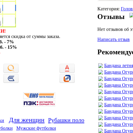
Категория:
Голов
Отзывы
Нет отзывов об э
И!
ется скидка от суммы заказа.
Написать отзыв
б. - 7%
б. - 15%
Рекоменду
%
Бандана летня
Бандана Огур
Бандана Огур
Бандана Огу
Бандана Огур
Бандана Огу
Бандана Огур
Бандана Огур
Бандана Огур
Для женщин
Рубашки поло
ки
Бандана Огур
тболки
Мужские футболки
Бандана Огур