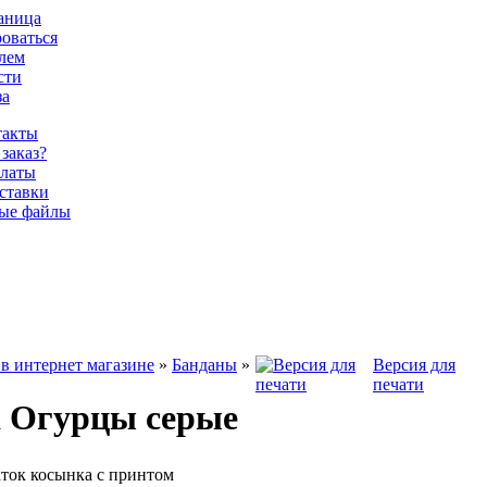
раница
роваться
олем
сти
за
такты
 заказ?
латы
ставки
ые файлы
в интернет магазине
»
Банданы
»
Версия для
печати
 Огурцы серые