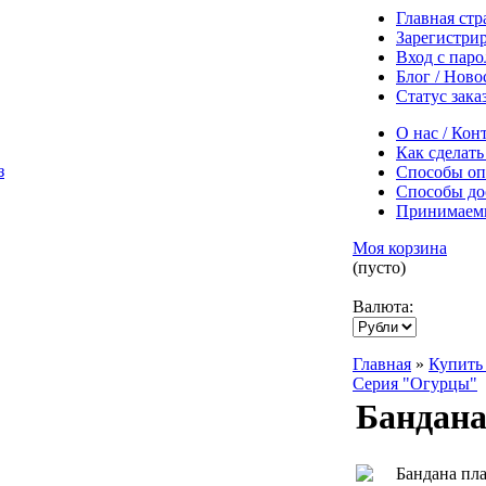
Главная ст
Зарегистри
Вход с пар
Блог / Ново
Статус зака
О нас / Кон
Как сделать
Способы оп
Способы до
Принимаем
Моя корзина
(пусто)
Валюта:
Главная
»
Купить 
Серия "Огурцы"
Бандана