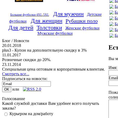
Б
Б
Б
Для мужчин
Детские
Большие футболки 4XL-5XL
Б
Для женщин
Рубашки поло
футболки
Б
Для детей
Толстовки
Женские футболки
Б
Мужские футболки
Б
Блог / Новости
20.01.2018
Ес
plus3 - Купон на дополнительную скидку в 3%
11.01.2017
Вы м
Розничные скидки до 20%.
23.11.2014
Имя:
Специальная цена оптовым и корпоративным клиентам.
Смотреть все...
Emai
Подписаться на новости:
или
Пожа
солнц
Голосование
Какой службой доставки Вам удобнее всего получать
заказы?
Курьером на дом/работу