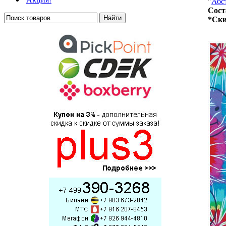
"
Абс
Сост
*Ски