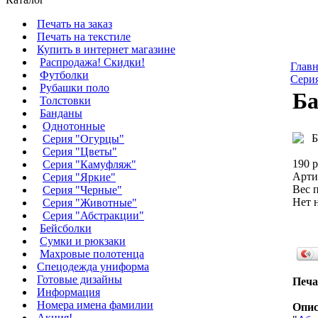
Печать на заказ
Печать на текстиле
Купить в интернет магазине
Распродажа! Скидки!
Главн
Футболки
Сери
Рубашки поло
Ба
Толстовки
Банданы
Однотонные
Серия "Огурцы"
Серия "Цветы"
190 р
Серия "Камуфляж"
Арти
Серия "Яркие"
Вес п
Серия "Черные"
Нет 
Серия "Животные"
Серия "Абстракции"
Бейсболки
Сумки и рюкзаки
Махровые полотенца
Cпецодежда униформа
Готовые дизайны
Печа
Информация
Номера имена фамилии
Опис
Акция!