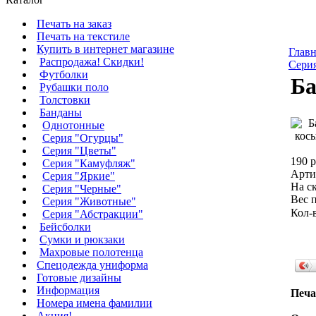
Печать на заказ
Печать на текстиле
Купить в интернет магазине
Главн
Распродажа! Скидки!
Сери
Футболки
Ба
Рубашки поло
Толстовки
Банданы
Однотонные
Серия "Огурцы"
Серия "Цветы"
190 р
Серия "Камуфляж"
Арти
Серия "Яркие"
На ск
Серия "Черные"
Вес п
Серия "Животные"
Кол-
Серия "Абстракции"
Бейсболки
Сумки и рюкзаки
Махровые полотенца
Cпецодежда униформа
Готовые дизайны
Информация
Печа
Номера имена фамилии
Акция!