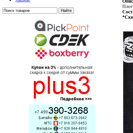
Опис
Плотн
Сост
*Ски