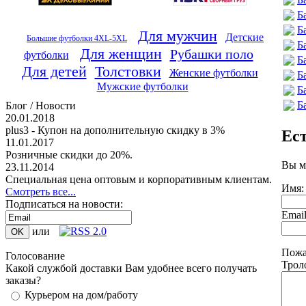
Б
Б
Для мужчин
Детские
Большие футболки 4XL-5XL
Б
Для женщин
Рубашки поло
футболки
Б
Для детей
Толстовки
Женские футболки
Б
Мужские футболки
Б
Б
Блог / Новости
20.01.2018
plus3 - Купон на дополнительную скидку в 3%
Ес
11.01.2017
Розничные скидки до 20%.
Вы м
23.11.2014
Специальная цена оптовым и корпоративным клиентам.
Имя:
Смотреть все...
Подписаться на новости:
Emai
или
Пожа
Голосование
Трол
Какой службой доставки Вам удобнее всего получать
заказы?
Курьером на дом/работу