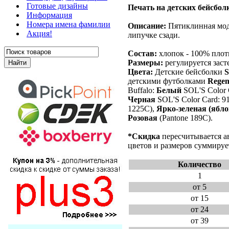
Готовые дизайны
Печать на детских бейсбол
Информация
Номера имена фамилии
Описание:
Пятиклинная моде
Акция!
липучке сзади.
Состав:
хлопок - 100% плотн
Размеры:
регулируется заст
Цвета:
Детские бейсболки
S
детскими футболками
Regen
Buffalo:
Белый
SOL'S Color 
Черная
SOL'S Color Card: 9
1225C),
Ярко-зеленая (ябло
Розовая
(Pantone 189C).
*Скидка
пересчитывается а
цветов и размеров суммируе
Количество
1
от 5
от 15
от 24
от 39