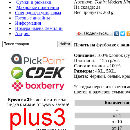
Артикул:
T-shirt Modern Kin
Сумки и рюкзаки
На складе: да
Махровые полотенца
Вес продукта: 260 g
Cпецодежда униформа
Готовые дизайны
Информация
Номера имена фамилии
Акция!
Поделиться…
Печать на футболке с ваше
Описание:
100% хлопок (су
Плотность – 155 гр/м2.
Состав:
хлопок - 100%.
Размеры:
4XL, 5XL.
Цвета:
Черный, белый, крас
*Скидка пересчитывается а
цветов и размеров суммируе
Количество
1
от 4
от 10
от 17