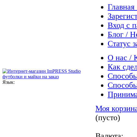
Главная
Зарегис
Вход с 
Блог / Н
Статус з
О нас / 
Как сдел
Способы
Язык:
Способы
Приним
Моя корзин
(пусто)
Валюта: