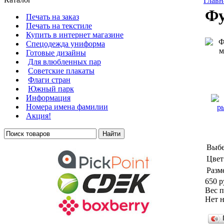
Главн
Фу
Печать на заказ
Печать на текстиле
Купить в интернет магазине
Cпецодежда униформа
Готовые дизайны
Для влюбленных пар
Советские плакаты
Флаги стран
Южный парк
Информация
Номера имена фамилии
Акция!
Выбе
Цвет
Разм
650 р
Вес п
Нет н