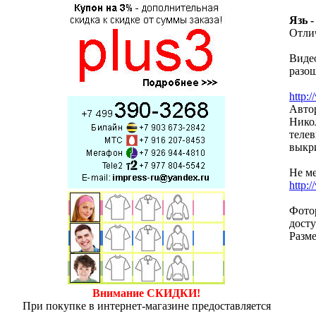
Язь 
Отли
Видео
разош
http:
Автор
Нико
телев
выкр
Не м
http
Фотор
досту
Разме
Внимание СКИДКИ!
При покупке в интернет-магазине предоставляется