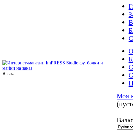
Г
З
В
Б
С
О
К
С
Язык:
С
П
Моя 
(пуст
Валю