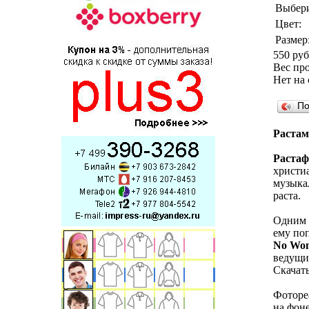
Выбери
Цвет:
Размер
550 руб
Вес про
Нет на 
По
Растам
Растаф
христиа
музыка
раста.
Одним и
ему поп
No Wom
ведущи
Скачат
Фоторе
на фоне