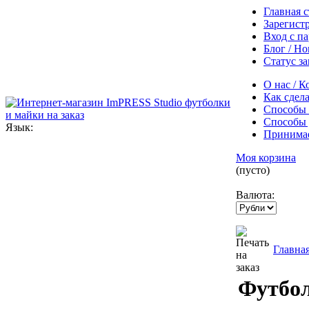
Главная 
Зарегист
Вход с п
Блог / Н
Статус за
О нас / 
Как сдела
Способы
Способы 
Язык:
Принима
Моя корзина
(пусто)
Валюта:
Главна
Футбол