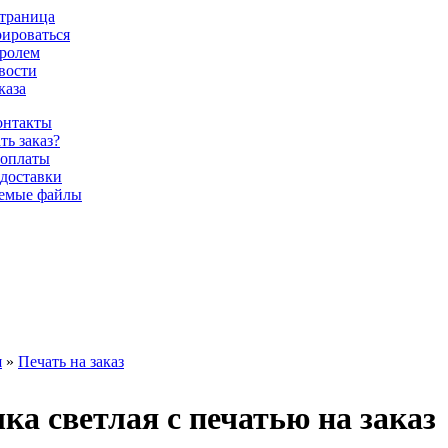
страница
рироваться
аролем
овости
каза
Контакты
ть заказ?
 оплаты
доставки
емые файлы
я
»
Печать на заказ
ка светлая с печатью на заказ