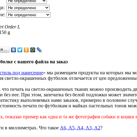
ди:
не:
irt Order L
150 g
ся…
болке с вашего файла на заказ
стиль под нанесение
» мы размещаем продукты на которых мы мо
для светло-окрашенных футболок отличается от цен предложенн
м, что печать на светло-окрашенных тканях можно производить д
и без нее. При этом, запечатка без белой подложки может значит
татистику выполняемых нами заказов, примерно в половине случ
 стоимость печати по футболкам и майках пастельных тонов може
, показан пример как одна и та же фотография собаки и кошки в
и в миллиметрах. Что такое
А6, А5, А4, А3, А2
?