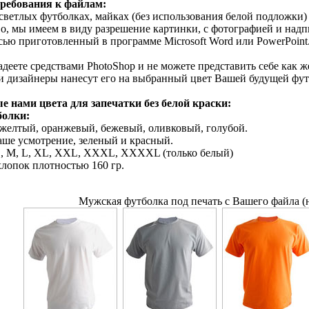
требования к файлам:
 светлых футболках, майках (без использования белой подложки)
во, мы имеем в виду разрешение картинки, с фотографией и надп
ью приготовленный в программе Microsoft Word или PowerPoint. Ка
адеете средствами PhotoShop и не можете представить себе как
и дизайнеры нанесут его на выбранный цвет Вашей будущей футб
 нами цвета для запечатки без белой краски:
болки:
 желтый, оранжевый, бежевый, оливковый, голубой.
Ваше усмотрение, зеленый и красный.
S, M, L, XL, XXL, XXXL, XXXXL (только белый)
хлопок плотностью 160 гр.
Мужская футболка под печать с Вашего файла (н