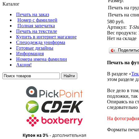
Размер:
Каталог
Печать на гру
Печать на заказ
Печать на спи
Номер с фамилией
580 руб.
Полная запечатка
Артикул:
T-Sh
Печать на текстиле
Вес продукта: 
Купить в интернет магазине
Нет на складе
Cпецодежда униформа
Готовые дизайны
Поделить
Информация
Номера имена фамилии
Печать на фут
Акция!
В разделе «
Тек
этом разделе 
Все дело в то
подложки, так 
Опираясь на с
следовательно
На фотографиях
Форматы печат