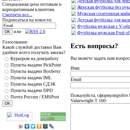
Детская футболка для девоч
Специальная цена оптовым и
Женская футболка без рукав
корпоративным клиентам.
Мужская спортивная майка F
Смотреть все...
Детская футболка для маль
Подписаться на новости:
Футболка мужская с V-обр
или
Футболка мужская Fruit of
Голосование
Есть вопросы?
Какой службой доставки Вам
удобнее всего получать заказы?
Вы можете задать нам вопро
Курьером на дом/работу
Пункты выдачи PickPoint
Имя:
Пункты выдачи Boxberry
Пункты выдачи IML
Email
Пункты выдачи СДЭК
Пункты выдачи DPD
Пожалуйста, сформулируйте В
Почта России / EMSPost
Valueweight T 160: