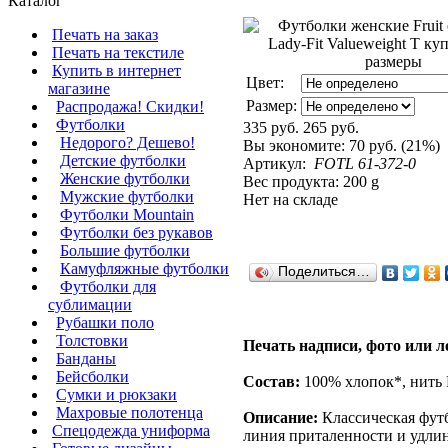
Каталог
Печать на заказ
Печать на текстиле
Купить в интернет
Цвет:
магазине
Размер:
Распродажа! Скидки!
Футболки
335 руб.
265 руб.
Недорого? Дешево!
Вы экономите:
70 руб. (21%)
Детские футболки
Артикул:
FOTL 61-372-0
Женские футболки
Вес продукта: 200 g
Мужские футболки
Нет на складе
Футболки Mountain
Футболки без рукавов
Большие футболки
Камуфляжные футболки
Поделиться…
Футболки для
сублимации
Рубашки поло
Толстовки
Печать надписи, фото или л
Банданы
Бейсболки
Состав:
100% хлопок*, нить B
Сумки и рюкзаки
Махровые полотенца
Описание:
Классическая фут
Cпецодежда униформа
линия приталенности и удлин