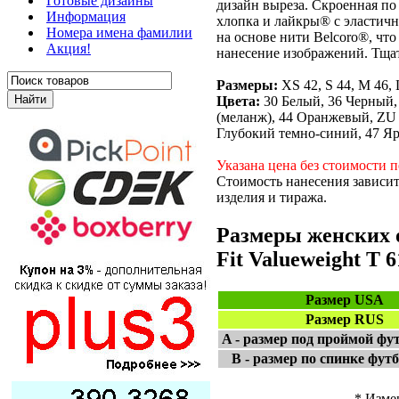
Готовые дизайны
дизайн выреза. Скроенная п
Информация
хлопка и лайкры® с эластичн
Номера имена фамилии
на основе нити Belcoro®, что
Акция!
нанесение изображений. Тщат
Размеры:
XS 42, S 44, M 46, 
Цвета:
30 Белый, 36 Черный,
(меланж), 44 Оранжевый, ZU
Глубокий темно-синий, 47 Яр
Указана цена без стоимости п
Стоимость нанесения зависит
изделия и тиража.
Размеры женских о
Fit Valueweight T 6
Размер USA
Размер RUS
A - размер под проймой фу
B - размер по спинке футб
* Изме