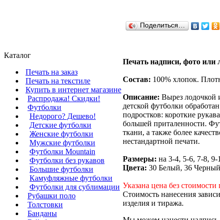
Поделиться…
Каталог
Печать надписи, фото или 
Печать на заказ
Состав:
100% хлопок. Плотно
Печать на текстиле
Купить в интернет магазине
Описание:
Вырез лодочкой и
Распродажа! Скидки!
детской футболки обработан
Футболки
подростков: короткие рукава
Недорого? Дешево!
большей приталенности. Фут
Детские футболки
ткани, а также более качес
Женские футболки
нестандартной печати.
Мужские футболки
Футболки Mountain
Размеры:
на 3-4, 5-6, 7-8, 9-
Футболки без рукавов
Цвета:
30 Белый, 36 Черный
Большие футболки
Камуфляжные футболки
Указана цена без стоимости 
Футболки для сублимации
Стоимость нанесения зависи
Рубашки поло
изделия и тиража.
Толстовки
Банданы
Мы можем нанести надпись, 