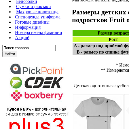
Бейсболки
Сумки и рюкзаки
Размеры детских 
Махровые полотенца
Cпецодежда униформа
подростков Fruit o
Готовые дизайны
Информация
Номера имена фамилии
Размер возрас
Акция!
Рост
A - размер под проймой фу
B - размер по спинке фут
* Изме
** Измеряется
Детская однотонная футболк