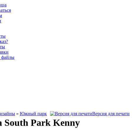
ица
аться
м
и
кты
каз?
аты
авки
 файлы
дизайны
»
Южный парк
Версия для печати
 South Park Kenny