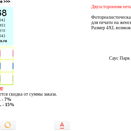
Двухсторонняя печа
Фотореалистическая
для печати на женс
Размер 4XL возможе
Саус Парк 
И!
тся скидка от суммы заказа.
. - 7%
. - 15%