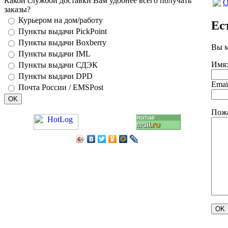
Какой службой доставки Вам удобнее всего получать
О
заказы?
Курьером на дом/работу
Ес
Пункты выдачи PickPoint
Пункты выдачи Boxberry
Вы м
Пункты выдачи IML
Имя:
Пункты выдачи СДЭК
Пункты выдачи DPD
Emai
Почта России / EMSPost
Пожа