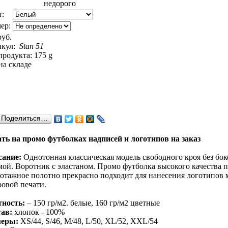
т:
ер:
руб.
икул:
Stan 51
продукта: 175 g
на складе
Поделиться…
ть на промо футболках надписей и логотипов на заказ
сание:
Однотонная классическая модель свободного кроя без бо
мой. Воротник с эластаном. Промо футболка высокого качества
отажное полотно прекрасно подходит для нанесения логотипов 
овой печати.
ность:
– 150 гр/м2. белые, 160 гр/м2 цветные
ав:
хлопок - 100%
меры:
XS/44, S/46, M/48, L/50, XL/52, XXL/54