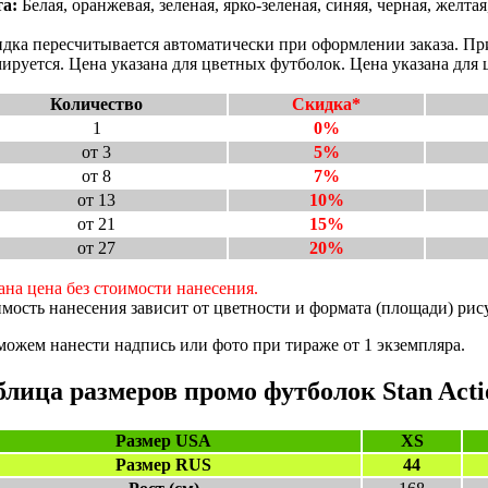
а:
Белая, оранжевая, зеленая, ярко-зеленая, синяя, черная, желтая
дка пересчитывается автоматически при оформлении заказа. При
ируется. Цена указана для цветных футболок. Цена указана для
Количество
Скидка*
1
0%
от 3
5%
от 8
7%
от 13
10%
от 21
15%
от 27
20%
ана цена без стоимости нанесения.
мость нанесения зависит от цветности и формата (площади) рису
ожем нанести надпись или фото при тираже от 1 экземпляра.
блица размеров промо футболок Stan Acti
Размер USA
XS
Размер RUS
44