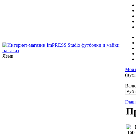
Язык:
Моя 
(пуст
Валю
Глав
Пр