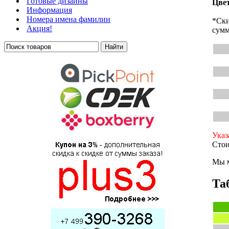
Готовые дизайны
Цвет
Информация
Номера имена фамилии
*Ски
Акция!
сумм
Указ
Стои
Мы м
Та