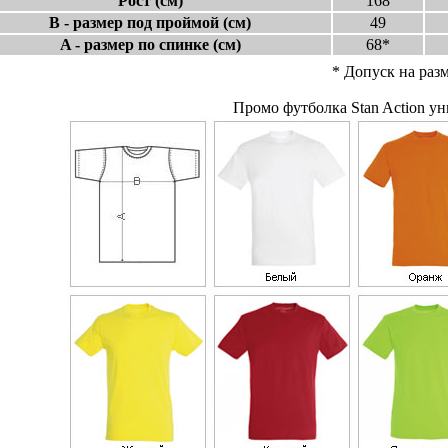
Рост (см)
168
В - размер под проймой (см)
49
A - размер по спинке (см)
68*
* Допуск на разм
Промо футболка Stan Action ун