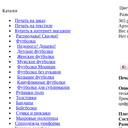
Цве
Каталог
Разм
Печать на заказ
365 
Печать на текстиле
Арт
Купить в интернет магазине
Вес 
Распродажа! Скидки!
Нет 
Футболки
Недорого? Дешево!
Детские футболки
Женские футболки
Мужские футболки
Футболки Mountain
Футболки без рукавов
Большие футболки
Печа
Камуфляжные футболки
Футболки для сублимации
Опи
Рубашки поло
тесь
Толстовки
Трик
Банданы
цифр
Бейсболки
Сумки и рюкзаки
Плот
Махровые полотенца
Сост
Cпецодежда униформа
Раз