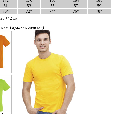
172
176
180
184
188
51
53
55
57
59
70*
72*
74*
76*
78*
ер +/-2 см.
исекс (мужская, женская)