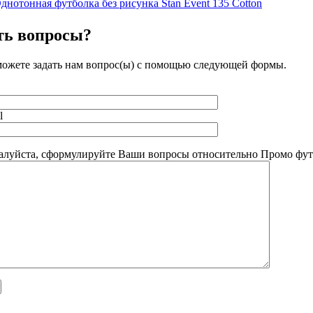
днотонная футболка без рисунка Stan Event 135 Cotton
ть вопросы?
ожете задать нам вопрос(ы) с помощью следующей формы.
l
луйста, сформулируйте Ваши вопросы относительно Промо футбо