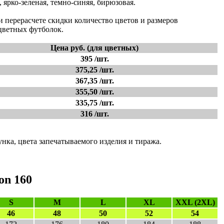
, ярко-зеленая, темно-синяя, бирюзовая.
 перерасчете скидки количество цветов и размеров
 цветных футболок.
Цена руб. (для цветных)
395 /шт.
375,25 /шт.
367,35 /шт.
355,50 /шт.
335,75 /шт.
316 /шт.
нка, цвета запечатываемого изделия и тиража.
on 160
S
M
L
XL
XXL (2XL)
46
48
50
52
54