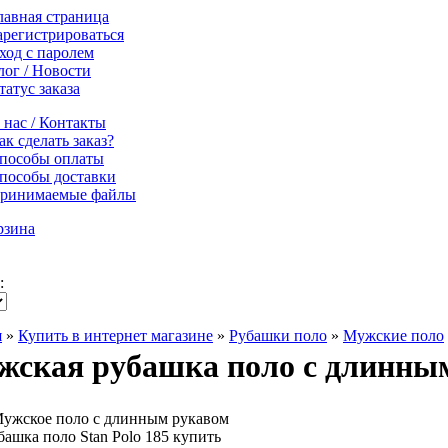
лавная страница
арегистрироваться
ход с паролем
лог / Новости
татус заказа
 нас / Контакты
ак сделать заказ?
пособы оплаты
пособы доставки
ринимаемые файлы
рзина
:
я
»
Купить в интернет магазине
»
Рубашки поло
»
Мужские поло
ская рубашка поло с длинным