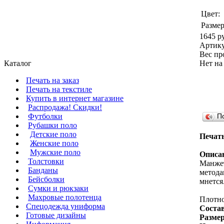
Цвет:
Размер
1645 р
Артик
Вес пр
Каталог
Нет на
Печать на заказ
Печать на текстиле
Купить в интернет магазине
Распродажа! Скидки!
Футболки
П
Рубашки поло
Детские поло
Печать
Женские поло
Мужские поло
Описа
Толстовки
Манжет
Банданы
метода
Бейсболки
мнется
Сумки и рюкзаки
Махровые полотенца
Плотно
Cпецодежда униформа
Состав
Готовые дизайны
Разме