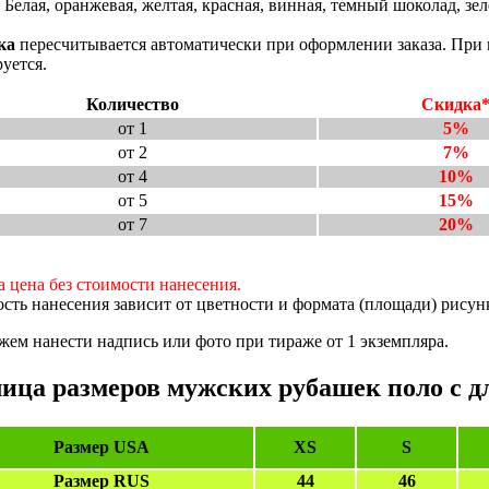
Белая, оранжевая, желтая, красная, винная, темный шоколад, зеле
ка
пересчитывается автоматически при оформлении заказа. При п
уется.
Количество
Скидка
от 1
5%
от 2
7%
от 4
10%
от 5
15%
от 7
20%
а цена без стоимости нанесения.
сть нанесения зависит от цветности и формата (площади) рисунк
ем нанести надпись или фото при тираже от 1 экземпляра.
ица размеров мужских рубашек поло с д
Размер USA
XS
S
Размер RUS
44
46