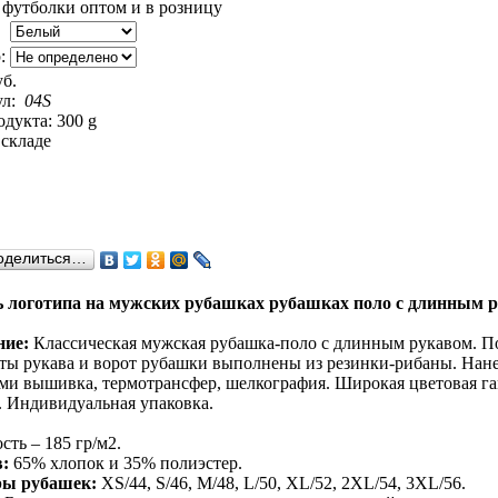
:
уб.
ул:
04S
одукта: 300 g
 складе
оделиться…
 логотипа на мужских рубашках рубашках поло с длинным р
ние:
Классическая мужская рубашка-поло с длинным рукавом. Пол
ы рукава и ворот рубашки выполнены из резинки-рибаны. Нане
ми вышивка, термотрансфер, шелкография. Широкая цветовая гам
. Индивидуальная упаковка.
сть – 185 гр/м2.
:
65% хлопок и 35% полиэстер.
ры рубашек:
XS/44, S/46, M/48, L/50, XL/52, 2XL/54, 3XL/56.