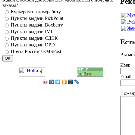
Рек
заказы?
Курьером на дом/работу
Муж
Пункты выдачи PickPoint
Руб
Пункты выдачи Boxberry
Жен
Пункты выдачи IML
Пункты выдачи СДЭК
Ест
Пункты выдачи DPD
Почта России / EMSPost
Вы мож
Имя:
Email
Пожалу