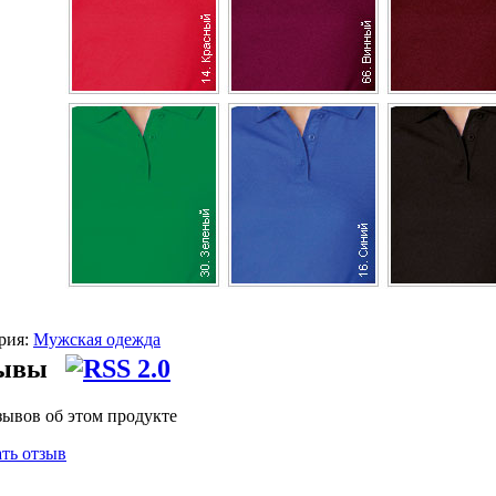
рия:
Мужская одежда
ывы
зывов об этом продукте
ть отзыв