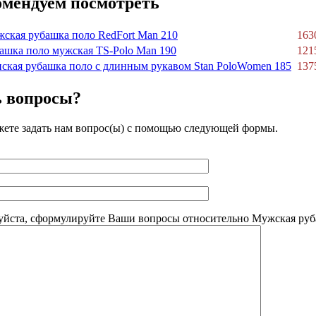
омендуем посмотреть
ская рубашка поло RedFort Man 210
1630
ашка поло мужская TS-Polo Man 190
1215
ская рубашка поло с длинным рукавом Stan PoloWomen 185
1375
ь вопросы?
ете задать нам вопрос(ы) с помощью следующей формы.
йста, сформулируйте Ваши вопросы относительно Мужская руба