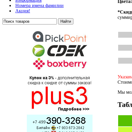
Информация
Цвета:
Номера имена фамилии
Акция!
*Скид
суммир
Указан
Стоимо
Мы мож
Табл