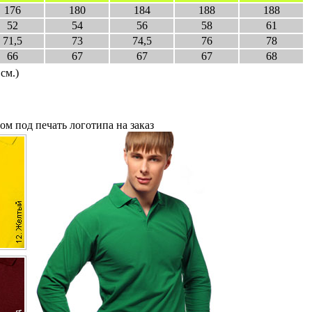
176
180
184
188
188
52
54
56
58
61
71,5
73
74,5
76
78
66
67
67
67
68
см.)
м под печать логотипа на заказ