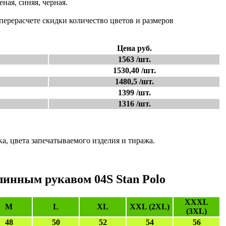
ная, синяя, черная.
ерерасчете скидки количество цветов и размеров
*
Цена руб.
1563 /шт.
1530,40 /шт.
1480,5 /шт.
1399 /шт.
1316 /шт.
а, цвета запечатываемого изделия и тиража.
линным рукавом 04S Stan Polo
XXXL
M
L
XL
XXL (2XL)
(3XL)
48
50
52
54
56