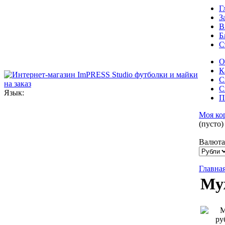
Г
З
В
Б
С
О
К
С
С
Язык:
П
Моя ко
(пусто)
Валюта
Главна
Муж