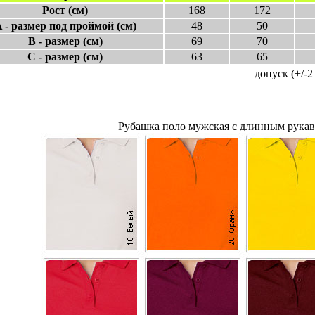
Рост (см)
168
172
 - размер под проймой (см)
48
50
B - размер (см)
69
70
C - размер (см)
63
65
допуск (+/-2 
Рубашка поло мужская с длинным рукаво