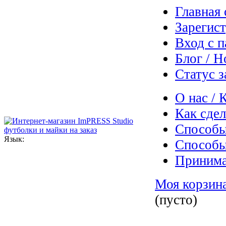
Главная 
Зарегис
Вход с 
Блог / Н
Статус з
О нас / 
Как сдел
Способы
Язык:
Способы
Приним
Моя корзин
(пусто)