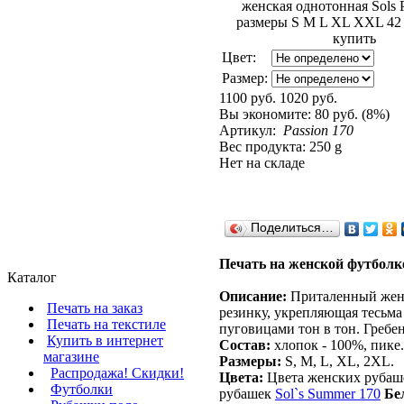
Цвет:
Размер:
1100 руб.
1020 руб.
Вы экономите:
80 руб. (8%)
Артикул:
Passion 170
Вес продукта: 250 g
Нет на складе
Поделиться…
Печать на женской футболк
Каталог
Описание:
Приталенный женс
Печать на заказ
резинку, укрепляющая тесьма 
Печать на текстиле
пуговицами тон в тон. Гребе
Купить в интернет
Состав:
хлопок - 100%, пике.
магазине
Размеры:
S, M, L, XL, 2XL.
Распродажа! Скидки!
Цвета:
Цвета женских рубаш
Футболки
рубашек
Sol`s Summer 170
Бе