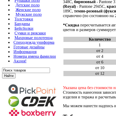
Рубашки поло
348C,
бирюзовый
- Pantone 
Детские поло
(Royal)
- Pantone 2945C,
кра
Женские поло
189C,
темно-розовый (фукси
Мужские поло
справочно (по состоянию на 2
Толстовки
Банданы
*Скидка
пересчитывается ав
Бейсболки
цветов и размеров суммирует
Сумки и рюкзаки
Махровые полотенца
Количество
Cпецодежда униформа
1
Готовые дизайны
от 2
Информация
Номера имена фамилии
от 4
Акция!
от 6
от 10
от 12
Указана цена без стоимости н
Стоимость нанесения зависит
изделия и тиража и расчитыва
Мы можем нанести надпись ил