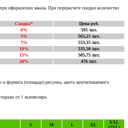
при оформлении заказа. При перерасчете скидки количество
Скидка*
Цена руб.
0%
595 /шт.
5%
565,25 /шт.
7%
553,35 /шт.
10%
535,50 /шт.
15%
505,75 /шт.
20%
476 /шт.
и и формата (площади) рисунка, цвета запечатываемого
тираже от 1 экземпляра.
XXL
S
M
L
XL
(2XL)