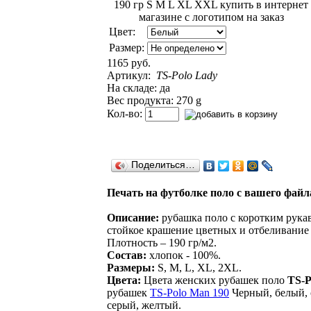
Цвет:
Размер:
1165 руб.
Артикул:
TS-Polo Lady
На складе: да
Вес продукта: 270 g
Кол-во:
Поделиться…
Печать на футболке поло с вашего файла
Описание:
рубашка поло с коротким рукав
стойкое крашение цветных и отбеливание
Плотность – 190 гр/м2.
Состав:
хлопок - 100%.
Размеры:
S, M, L, XL, 2XL.
Цвета:
Цвета женских рубашек поло
TS-P
рубашек
TS-Polo Man 190
Черный, белый, 
серый, желтый.