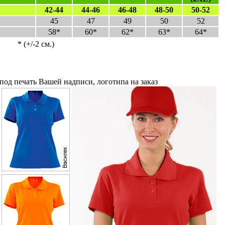
42-44
44-46
46-48
48-50
50-52
45
47
49
50
52
58*
60*
62*
63*
64*
* (+/-2 см.)
под печать Вашей надписи, логотипа на заказ