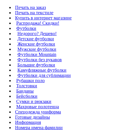
Печать на заказ
Печать на текстиле
Купить в интернет магазине
Распродажа! Скидки!
Футболки
Недорого? Дешево!
Детские футболки
Женские футболки
Мужские футболки
Футболки Mountain
Футболки без рукавов
Большие футболки
Камуфляжные футболки
Футболки для сублимации
Рубашки поло
Толстовки
Банданы
Бейсболки
Сумки и рюкзаки
Махровые полотенца
Cпецодежда униформа
Готовые дизайны
Информация
Номера имена фамилии