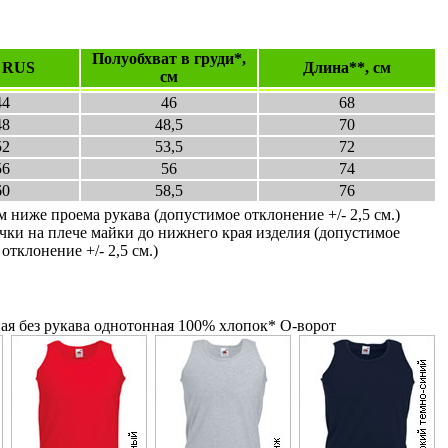
Полуобхват в груди*,
 RUS
Длина**, см
см
44
46
68
48
48,5
70
52
53,5
72
56
56
74
60
58,5
76
м ниже проема рукава (допустимое отклонение +/- 2,5 см.)
чки на плече майки до нижнего края изделия (допустимое
отклонение +/- 2,5 см.)
я без рукава однотонная 100% хлопок* О-ворот