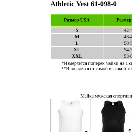
Athletic Vest 61-098-0
Размер USA
Размер
S
42-
M
46-
L
50-
XL
54-
XXL
58-
*Измеряется поперек майки на 1 с
**Измеряется от самой высокой то
Майка мужская спортивна