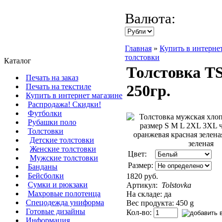
Валюта:
Главная
»
Купить в интерне
толстовки
Каталог
Толстовка T
Печать на заказ
250гр.
Печать на текстиле
Купить в интернет магазине
Распродажа! Скидки!
Футболки
Рубашки поло
Толстовки
Детские толстовки
Женские толстовки
Цвет:
Мужские толстовки
Размер:
Банданы
Бейсболки
1820 руб.
Сумки и рюкзаки
Артикул:
Tolstovka
Махровые полотенца
На складе: да
Cпецодежда униформа
Вес продукта: 450 g
Готовые дизайны
Кол-во:
Информация