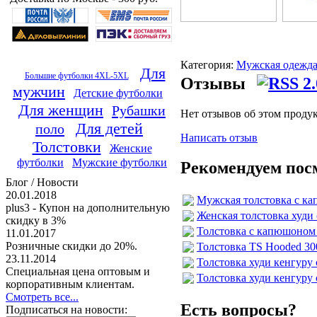
Категория:
Мужская одежд
Для
Большие футболки 4XL-5XL
Отзывы
мужчин
Детские футболки
Для женщин
Рубашки
Нет отзывов об этом проду
Для детей
поло
Написать отзыв
Толстовки
Женские
футболки
Мужские футболки
Рекомендуем пос
Блог / Новости
20.01.2018
Мужская толстовка с кап
plus3 - Купон на дополнительную
Женская толстовка худи 
скидку в 3%
Толстовка с капюшоном 
11.01.2017
Розничные скидки до 20%.
Толстовка TS Hooded 3
23.11.2014
Толстовка худи кенгуру
Специальная цена оптовым и
Толстовка худи кенгуру
корпоративным клиентам.
Смотреть все...
Есть вопросы?
Подписаться на новости: