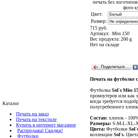
Цвет:
Размер:
715 руб.
Артикул:
Miss 150
Вес продукта: 200 g
Нет на складе
Поделиться…
Печать на футболке с
Футболка
Sol`s Miss 1
промоутеров или как 
когда требуется подоб
Каталог
полугребенного хлопка
Печать на заказ
Состав:
хлопок - 100
Печать на текстиле
Размеры:
S-M-L-XL-
Купить в интернет магазине
Цвета:
Футболки
Sol`
Распродажа! Скидки!
коллекции
Sol`s
. Цвет
Футболки