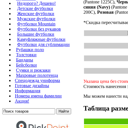
(Pantone 1225C),
Черн
Недорого? Дешево!
синяя (Navy)
(Pantone
Детские футболки
200C),
Розовая
(Panto
Женские футболки
Мужские футболки
*Скидка пересчитывае
Футболки Mountain
Футболки без рукавов
Большие футболки
Камуфляжные футболки
Футболки для сублимации
Рубашки поло
Толстовки
Банданы
Бейсболки
Сумки и рюкзаки
Махровые полотенца
Cпецодежда униформа
Указана цена без стои
Готовые дизайны
Стоимость нанесения з
Информация
Номера имена фамилии
Мы можем нанести над
Акция!
Таблица разме