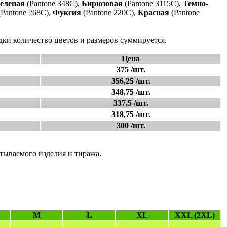
еленая
(Pantone 348C),
Бирюзовая
(Pantone 3115C),
Темно-
Pantone 268C),
Фуксия
(Pantone 220C),
Красная
(Pantone
дки количество цветов и размеров суммируется.
Цена
375 /шт.
356,25 /шт.
348,75 /шт.
337,5 /шт.
318,75 /шт.
300 /шт.
атываемого изделия и тиража.
M
L
XL
XXL (2XL)
-
-
-
-