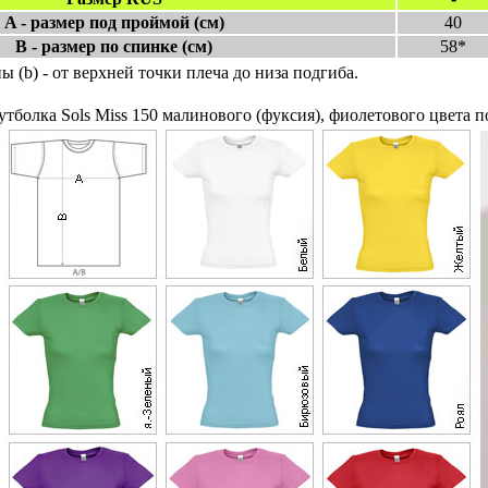
A - размер под проймой (см)
40
B - размер по спинке (см)
58*
ны (b) - от верхней точки плеча до низа подгиба.
тболка Sols Miss 150 малинового (фуксия), фиолетового цвета по