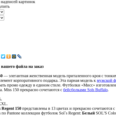
 вашего файла на заказ
50
— элегантная женственная модель приталенного кроя с тонким
элемент корпоративного подарка. Эта парная модель к
мужской ф
рать промо одежду в едином стиле. Футболки «Мисс» изготовлен
. Miss 150 прекрасно сочетаются с
бейсболками Sols Buffalo
.
%.
XXL.
s Regent 150
представлены в 13 цветах и прекрасно сочетаются
а по Pantone коллекции футболок Sol`s Regent:
Белый
SOL'S Color