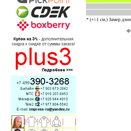
* (+/-1 см.) Замер дли
Фу