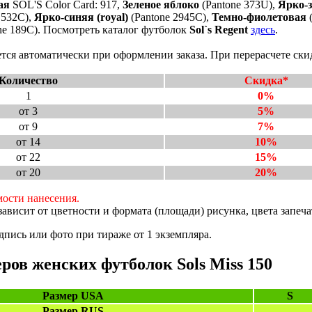
ая
SOL'S Color Card: 917,
Зеленое яблоко
(Pantone 373U),
Ярко-з
 532C),
Ярко-синяя (royal)
(Pantone 2945C),
Темно-фиолетовая
(
ne 189C). Посмотреть каталог футболок
Sol`s Regent
здесь
.
тся автоматически при оформлении заказа. При перерасчете ски
Количество
Скидка*
1
0%
от 3
5%
от 9
7%
от 14
10%
от 22
15%
от 20
20%
мости нанесения.
ависит от цветности и формата (площади) рисунка, цвета запеч
пись или фото при тираже от 1 экземпляра.
ров женских футболок Sols Miss 150
Размер USA
S
Размер RUS
-