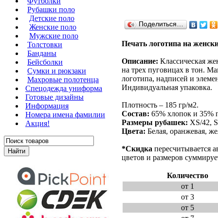
Футболки
Рубашки поло
Детские поло
Поделиться…
Женские поло
Мужские поло
Печать логотипа на женск
Толстовки
Банданы
Описание:
Классическая жен
Бейсболки
на трех пуговицах в тон. М
Сумки и рюкзаки
логотипа, надписей и элеме
Махровые полотенца
Индивидуальная упаковка.
Cпецодежда униформа
Готовые дизайны
Плотность – 185 гр/м2.
Информация
Состав:
65% хлопок и 35% п
Номера имена фамилии
Размеры рубашек:
XS/42, S
Акция!
Цвета:
Белая, оранжевая, же
*Скидка
пересчитывается а
цветов и размеров суммируе
Количество
от 1
от 3
от 5